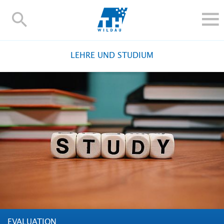
TH-
Wildau
STUDIEREN UND WEITERBILDEN
LEHRE UND STUDIUM
IM STUDIUM
FORSCHUNG UND TRANSFER
ALUMNI
HOCHSCHULE
INTERNATIONAL
BESCHÄFTIGTE
Blogs
Kontakt und Anfahrt
Webmail
Moodle
TH Online-Portal
Personensuche
English
EVALUATION